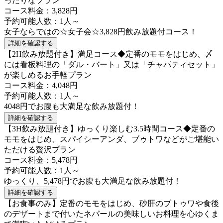
ったりなプラン
コース料金：3,828円
予約可能人数：1人～
女子ならではの☆女子会☆3,828円飲み放題付コース！
詳細を確認する
【2H飲み放題付き】満足コース◆定番のモモをはじめ、〆
には看板料理の「ダル・バート」又は「チャパティセット」
が楽しめるお手軽プラン
コース料金：4,048円
予約可能人数：1人～
4048円でお腹も大満足な飲み放題付！
詳細を確認する
【3H飲み放題付き】ゆっくり楽しむ3.5時間コース◆定番の
モモをはじめ、スパイシーアンダ、ブゥトワなどがご堪能い
ただける贅沢プラン
コース料金：5,478円
予約可能人数：1人～
ゆっくり、5,478円でお腹も大満足な飲み放題付！
詳細を確認する
【お食事のみ】定番のモモをはじめ、砂肝のブトゥワや食後
のデザートまで付いたネパールの美味しいお料理を心ゆくま