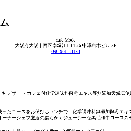
ーム
cafe Mode
大阪府大阪市西区南堀江1-14-26 中澤唐木ビル 3F
090-9611-8378
テーキ デザート カフェ付化学調味料酵母エキス等無添加天然塩使
使ったコースをお値打ちランチで！化学調味料無添加酵母エキ
オーナーシェフ厳選の柔らかくジューシーな黒毛和牛ロースス
シェ(パリ風ハンバーグステーキ) デザート カフェ付