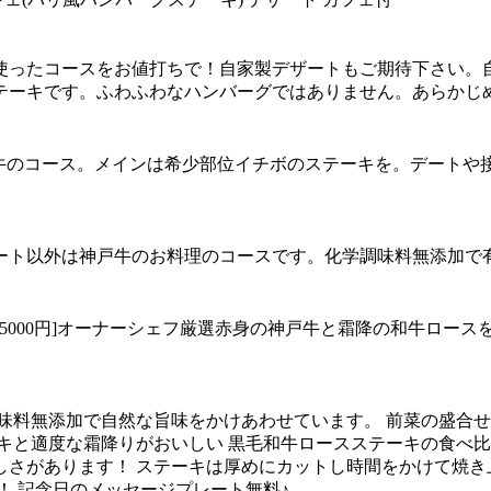
使ったコースをお値打ちで！自家製デザートもご期待下さい。
テーキです。ふわふわなハンバーグではありません。あらかじ
神戸牛のコース。メインは希少部位イチボのステーキを。デート
ート以外は神戸牛のお料理のコースです。化学調味料無添加で
ース5000円]オーナーシェフ厳選赤身の神戸牛と霜降の和牛ロー
味料無添加で自然な旨味をかけあわせています。 前菜の盛合せ
キと適度な霜降りがおいしい 黒毛和牛ロースステーキの食べ比
さがあります！ ステーキは厚めにカットし時間をかけて焼き
！ 記念日のメッセージプレート無料♪