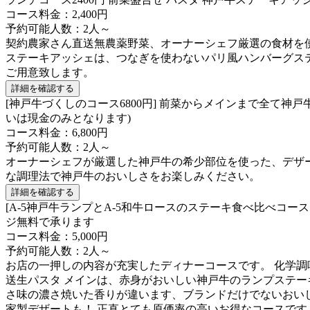
コース料金：2,400円
予約可能人数：2人～
契約農家さん直送無農薬野菜、オーナーシェフ厳選の食材を
ステーキアッシェは、つなぎを使わないパリ風ハンバーグス
ご用意致します。
詳細を確認する
[神戸牛づくしのコース6800円] 前菜からメインまで全て
いは現金のみとなります)
コース料金：6,800円
予約可能人数：2人～
オーナーシェフが厳選した神戸牛の希少部位を使った、デザ
な調理法で神戸牛のおいしさをお楽しみください。
詳細を確認する
[A-5神戸牛ランプとA-5和牛ロースのステーキ食べ比べコ
ジ無料で承ります
コース料金：5,000円
予約可能人数：2人～
お店の一押しの内容が充実したディナーコースです。 化学調
送生パスタ メインは、赤身がおいしい神戸牛のランプステー
さ味の濃さ焼いた香りが違います、ブランドだけでないおいし
家製デザートも！ 正直とても原価率の高いお得なコースです