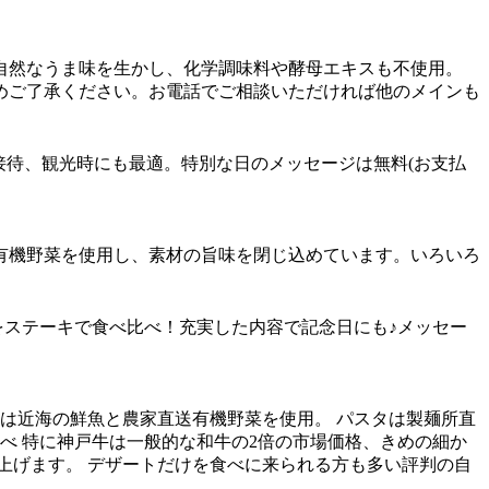
自然なうま味を生かし、化学調味料や酵母エキスも不使用。
めご了承ください。お電話でご相談いただければ他のメインも
や接待、観光時にも最適。特別な日のメッセージは無料(お支払
有機野菜を使用し、素材の旨味を閉じ込めています。いろいろ
スをステーキで食べ比べ！充実した内容で記念日にも♪メッセー
は近海の鮮魚と農家直送有機野菜を使用。 パスタは製麺所直
べ 特に神戸牛は一般的な和牛の2倍の市場価格、きめの細か
上げます。 デザートだけを食べに来られる方も多い評判の自