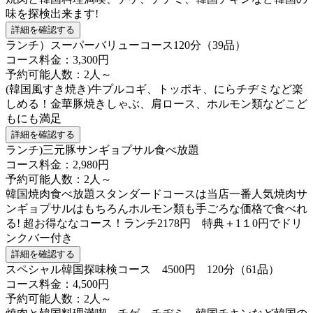
味を探検出来ます!
詳細を確認する
ランチ）スーパーバリューコース120分（39品）
コース料金：3,300円
予約可能人数：2人～
(韓国風すき焼き)牛プルコギ、トッポキ、にらチヂミなど楽
しめる！金華豚焼きしゃぶ、肩ロース、ホルモン類などこど
もにも満足
詳細を確認する
ランチ)三元豚サンギョプサル食べ放題
コース料金：2,980円
予約可能人数：2人～
韓国焼肉食べ放題スタンダードコースは当店一番人気焼肉サ
ンギョプサルはもちろんホルモン類も手ごろな価格で食べれ
る! 超お得ななコース！ランチ2178円 特典＋1１0円でドリ
ンクバー付き
詳細を確認する
スペシャル韓国探味検コース 4500円 120分（61品）
コース料金：4,500円
予約可能人数：2人～