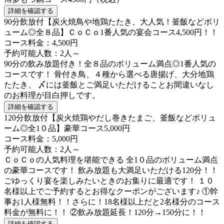
詳細を確認する
90分飲放付【炭火焼鳥や地鶏たたき、大人気！釜飯などボリ
ューム◎全８品】ＣｏＣｏ1番人気の宴会コース4,500円！！
コース料金：4,500円
予約可能人数：2人～
90分の飲み放題付き！全８品のボリューム満点◎1番人気の
コースです！ 骨付き鳥、４種から選べる唐揚げ、大分地鶏
たたき、 〆には釜飯とご満足いただけることお間違いなし
のお料理が目白押しです。
詳細を確認する
120分飲放付【炭火焼鶏やだし巻きたまご、釜飯などボリュ
ーム◎全1０品】豪華コース5,000円
コース料金：5,000円
予約可能人数：2人～
ＣｏＣｏの人気料理を堪能できる 全1０品のボリューム満点
の豪華コースです！ 飲み放題も大満足いただける120分！！
ごゆっくり宴を楽しみたいときのお集りに最適です！ １０
名様以上でご予約するとお得なクーポンがございます♪ ①幹
事お1人様無料！！さらに！18名様以上だと2名様分のコース
料金が無料に！！ ②飲み放題延長！120分→150分に！！
詳細を確認する