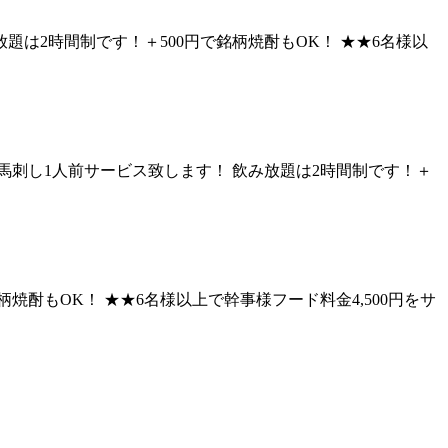
は2時間制です！＋500円で銘柄焼酎もOK！ ★★6名様以
馬刺し1人前サービス致します！ 飲み放題は2時間制です！＋
酎もOK！ ★★6名様以上で幹事様フード料金4,500円をサ