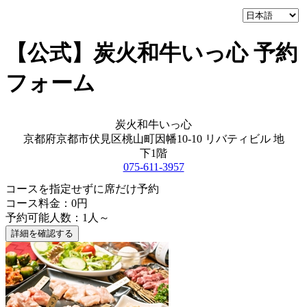
【公式】炭火和牛いっ心 予約
フォーム
炭火和牛いっ心
京都府京都市伏見区桃山町因幡10-10 リバティビル 地
下1階
075-611-3957
コースを指定せずに席だけ予約
コース料金：0円
予約可能人数：1人～
詳細を確認する